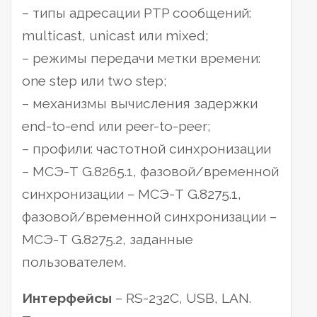
– типы адресации PTP сообщений:
multicast, unicast или mixed;
– режимы передачи метки времени:
one step или two step;
– механизмы вычисления задержки
end-to-end или peer-to-peer;
– профили: частотной синхронизации
– МСЭ-Т G.8265.1, фазовой/временной
синхронизации – МСЭ-Т G.8275.1,
фазовой/временной синхронизации –
МСЭ-Т G.8275.2, заданные
пользователем.
Интерфейсы
– RS-232C, USB, LAN.