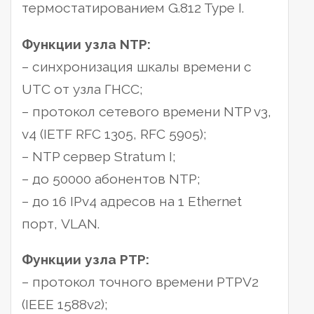
термостатированием G.812 Type I.
Функции узла NTP:
– синхронизация шкалы времени с
UTC от узла ГНСС;
– протокол сетевого времени NTP v3,
v4 (IETF RFC 1305, RFC 5905);
– NTP сервер Stratum I;
– до 50000 абонентов NTP;
– до 16 IPv4 адресов на 1 Ethernet
порт, VLAN.
Функции узла PTP:
– протокол точного времени PTPV2
(IEEE 1588v2);