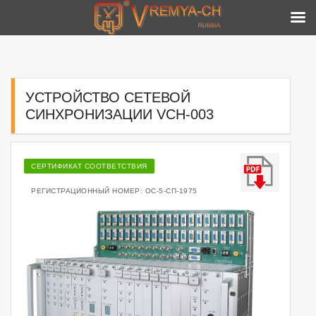
Skip
to
content
УСТРОЙСТВО СЕТЕВОЙ
СИНХРОНИЗАЦИИ VCH-003
СЕРТИФИКАТ СООТВЕТСТВИЯ
РЕГИСТРАЦИОННЫЙ НОМЕР: ОС-5-СП-1975