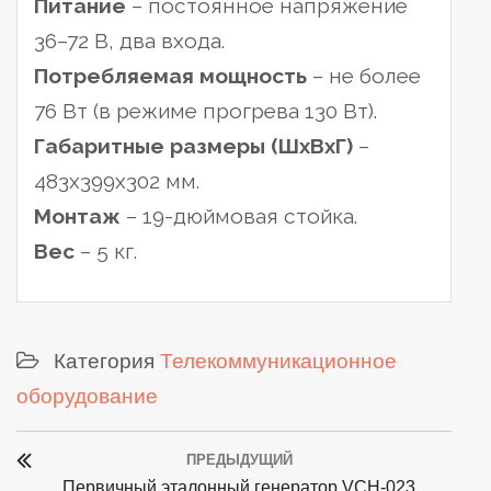
Питание
– постоянное напряжение
36–72 В, два входа.
Потребляемая мощность
– не более
76 Вт (в режиме прогрева 130 Вт).
Габаритные размеры (ШxВхГ)
–
483х399х302 мм.
Монтаж
– 19-дюймовая стойка.
Вес
– 5 кг.
Категория
Телекоммуникационное
оборудование
Post
ПРЕДЫДУЩИЙ
navigation
Previous
Первичный эталонный генератор VCH-023