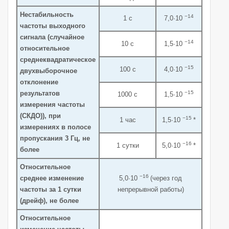
Нестабильность
−14
1 с
7,0·10
частоты выходного
сигнала (случайное
−14
10 с
1,5·10
относительное
среднеквадратическое
−15
100 с
4,0·10
двухвыборочное
отклонение
результатов
−15
1000 с
1,5·10
измерения частоты
(СКДО)), при
−15
1 час
1,5·10
*
измерениях в полосе
пропускания 3 Гц, не
−16
1 сутки
5,0·10
*
более
Относительное
−16
среднее изменение
5,0·10
(через год
частоты за 1 сутки
непрерывной работы)
(дрейф), не более
Относительное