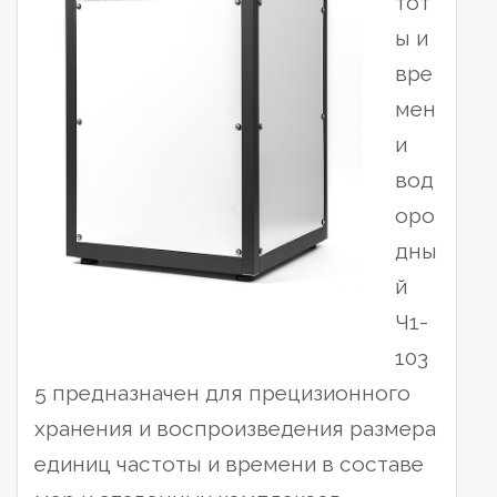
тот
ы и
вре
мен
и
вод
оро
дны
й
Ч1-
103
5 предназначен для прецизионного
хранения и воспроизведения размера
единиц частоты и времени в составе