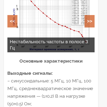
<<
>>
Нестабильность частоты в полосе 3
Спектральная плотность мощности
Спектральная плотность мощности
Спектральная плотность мощности
Гц
фазового шума сигнала 5 МГц
фазового шума сигнала 10 МГц
фазового шума сигнала 100 МГц
Основные характеристики
Выходные сигналы:
– синусоидальные: 5 МГц, 10 МГц, 100
МГц, среднеквадратическое значение
напряжения — (1±0.2) В на нагрузке
(50±0.5) Ом;