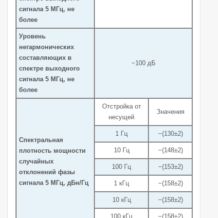
сигнала 5 МГц, не
более
Уровень
негармонических
составляющих в
−100 дБ
спектре выходного
сигнала 5 МГц, не
более
Отстройка от
Значения
несущей
1 Гц
−(130±2)
Спектральная
10 Гц
−(148±2)
плотность мощности
случайных
100 Гц
−(153±2)
отклонений фазы
сигнала 5 МГц, дБн/Гц
1 кГц
−(158±2)
10 кГц
−(158±2)
100 кГц
−(158±2)