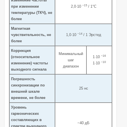
изменение частоты
−15
при изменении
2,0·10
/ 1°С
температуры (ТКЧ), не
более
Магнитная
−14
чувствительность, не
1,0·10
/ 1 Эрстед
более
Коррекция
Минимальный
−16
(относительное
1·10
шаг
−10
изменение) частоты
1·10
диапазон
выходного сигнала
Погрешность
синхронизации по
25 нс
внешней шкале
времени, не более
Уровень
гармонических
составляющих в
−40 дБ
спектре выходного