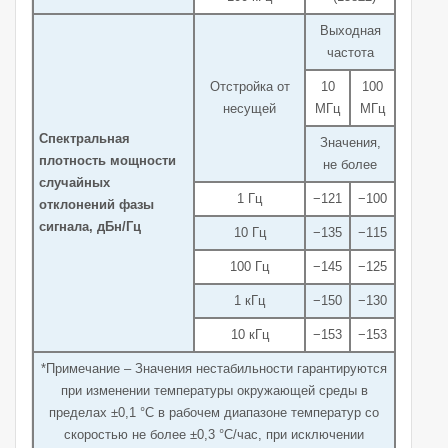
Выходная
частота
Отстройка от
10
100
несущей
МГц
МГц
Спектральная
Значения,
плотность мощности
не более
случайных
1 Гц
−121
−100
отклонений фазы
сигнала, дБн/Гц
10 Гц
−135
−115
100 Гц
−145
−125
1 кГц
−150
−130
10 кГц
−153
−153
*Примечание – Значения нестабильности гарантируются
при изменении температуры окружающей среды в
пределах ±0,1 °C в рабочем диапазоне температур со
скоростью не более ±0,3 °C/час, при исключении