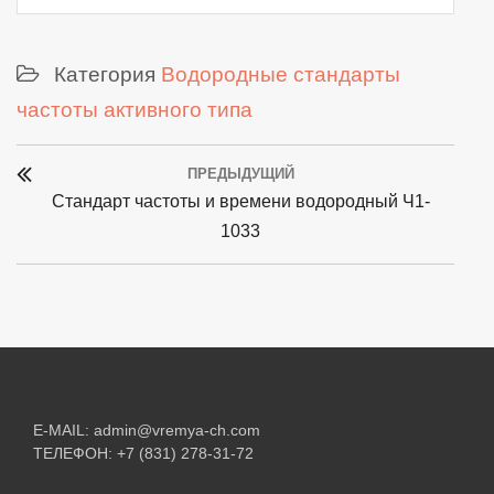
Категория
Водородные стандарты
частоты активного типа
Post
ПРЕДЫДУЩИЙ
navigation
Previous
Стандарт частоты и времени водородный Ч1-
post:
1033
E-MAIL:
admin@vremya-ch.com
ТЕЛЕФОН:
+7 (831) 278-31-72