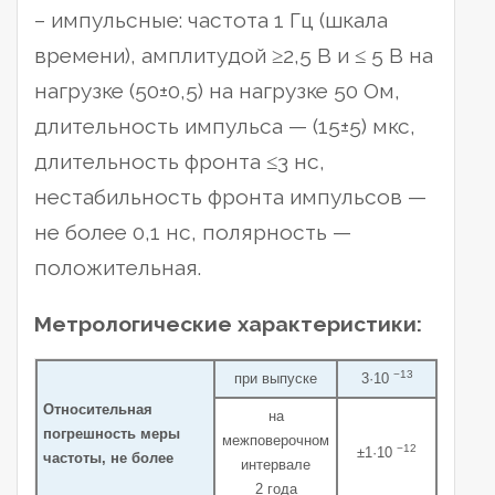
– импульсные: частота 1 Гц (шкала
времени), амплитудой ≥2,5 В и ≤ 5 В на
нагрузке (50±0,5) на нагрузке 50 Ом,
длительность импульса — (15±5) мкс,
длительность фронта ≤3 нс,
нестабильность фронта импульсов —
не более 0,1 нс, полярность —
положительная.
Метрологические характеристики:
−13
при выпуске
3·10
Относительная
на
погрешность меры
межповерочном
−12
±1·10
частоты, не более
интервале
2 года