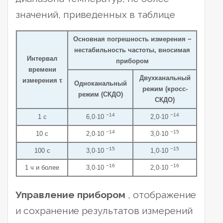
значений, приведенных в таблице
Основная погрешность измерения −
нестабильность частоты, вносимая
Интервал
прибором
времени
Двухканальный
измерения τ
Одноканальный
режим (кросс-
режим (СКДО)
СКДО)
−14
−14
1 с
6,0·10
2,0·10
−14
−15
10 с
2,0·10
3,0·10
−15
−15
100 с
3,0·10
1,0·10
−16
−16
1 ч и более
3,0·10
2,0·10
Управление прибором
, отображение
и сохранение результатов измерений