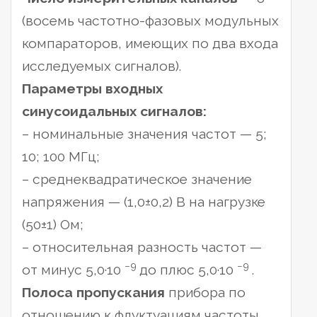
(восемь частотно-фазовых модульных
компараторов, имеющих по два входа
исследуемых сигналов).
Параметры входных
синусоидальных сигналов:
– номинальные значения частот — 5;
10; 100 МГц;
– среднеквадратическое значение
напряжения — (1,0±0,2) В на нагрузке
(50±1) Ом;
– относительная разность частот —
−9
−9
от минус 5,0·10
до плюс 5,0·10
.
Полоса пропускания
прибора по
отношению к флуктуациям частоты