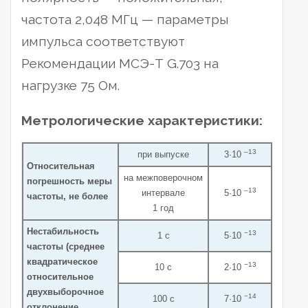
частота 2,048 МГц — параметры
импульса соответствуют
Рекомендации МСЭ-Т G.703 на
нагрузке 75 Ом.
Метрологические характеристики:
–13
при выпуске
3·10
Относительная
на межповерочном
погрешность меры
–13
интервале
5·10
частоты, не более
1 год
Нестабильность
−13
1 с
5·10
частоты (среднее
квадратическое
−13
10 с
2·10
относительное
двухвыборочное
−14
100 с
7·10
отклонение