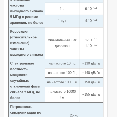
частоты
−15
1 ч
9·10
выходного сигнала
5 МГц) в режиме
−15
1 сут
4·10
хранения, не более
Коррекция
(относительное
−15
минимальный шаг
1·10
изменение)
−10
диапазон
1·10
частоты
выходного сигнала
Спектральная
на частоте 10 Гц
−130 дБ/Гц
плотность
на частоте 100 Гц
−140 дБ/Гц
мощности
случайных
на частоте 1000 Гц
−150 дБ/Гц
отклонений фазы
на частоте 10000
сигнала 5 МГц, не
−155 дБ/Гц
Гц
более
Погрешность
синхронизации по
25 нс