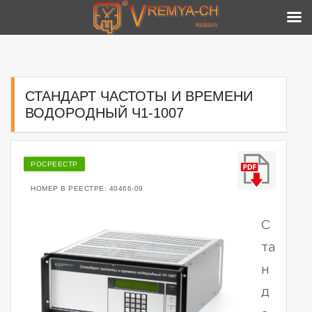
Skip
to
content
СТАНДАРТ ЧАСТОТЫ И ВРЕМЕНИ
ВОДОРОДНЫЙ Ч1-1007
РОСРЕЕСТР
НОМЕР В РЕЕСТРЕ: 40466-09
С
та
н
д