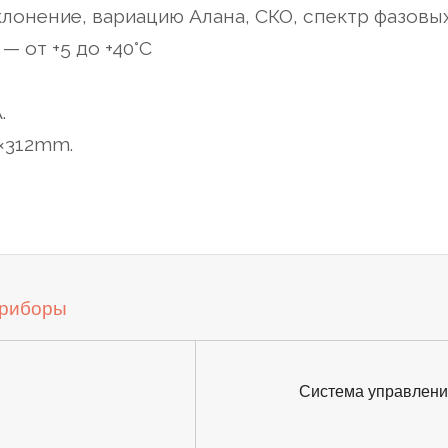
лонение, вариацию Алана, СКО, спектр фазовы
н
— от +5 до +40°С
.
×312mm.
приборы
Next
Система управления
post: