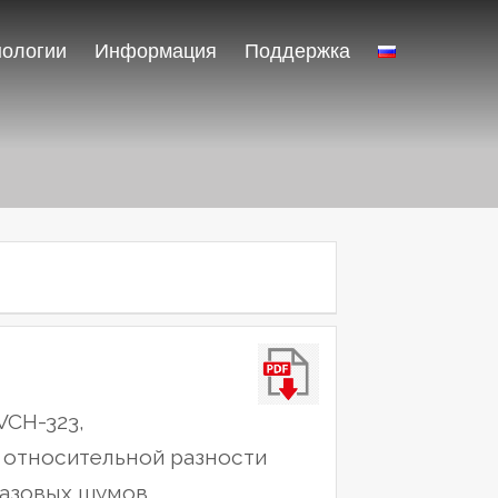
нологии
Информация
Поддержка
VCH-323,
 относительной разности
фазовых шумов