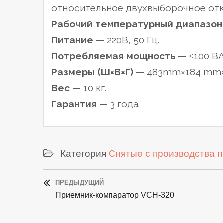
относительное двухвыборочное отк
Рабочий температурный диапазо
Питание
— 220В, 50 Гц.
Потребляемая мощность
— ≤100 ВА
Размеры (Ш×В×Г)
— 483mm×184 mm
Вес
— 10 кг.
Гарантия
— 3 года.
Категория
Снятые с производства 
Post
ПРЕДЫДУЩИЙ
Previous
navigation
Приемник-компаратор VCH-320
post: