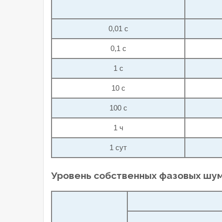
0,01 с
0,1 с
1 с
10 с
100 с
1 ч
1 сут
Уровень собственных фазовых шум