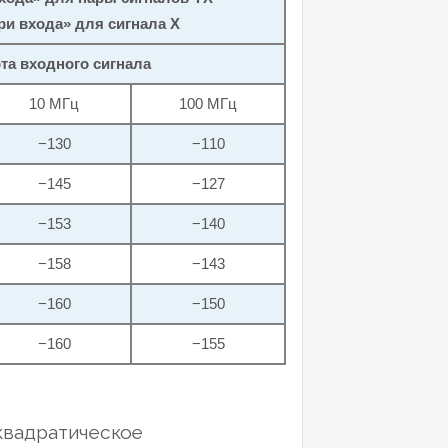
ри входа» для сигнала X
та входного сигнала
10 МГц
100 МГц
−130
−110
−145
−127
−153
−140
−158
−143
−160
−150
−160
−155
квадратическое