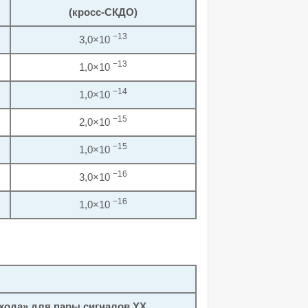
(кросс-СКДО)
−13
3,0×10
−13
1,0×10
−14
1,0×10
−15
2,0×10
−15
1,0×10
−16
3,0×10
−16
1,0×10
хода» для пары сигналов YX