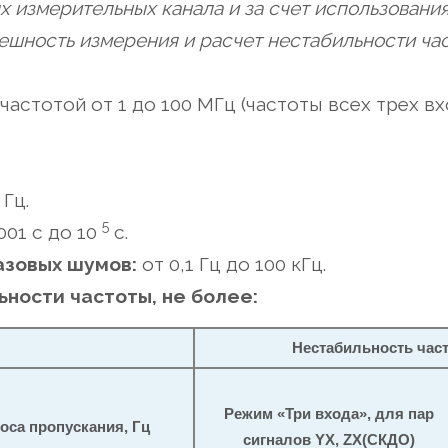
 измерительных канала и за счет использовани
шность измерения и расчет нестабильности час
частотой от 1 до 100 МГц (частоты всех трех в
 Гц.
5
001 с до 10
с.
азовых шумов:
от 0,1 Гц до 100 кГц.
ности частоты, не более:
Нестабильность час
Режим «Три входа», для пар
оса пропускания, Гц
сигналов YX, ZX(СКДО)