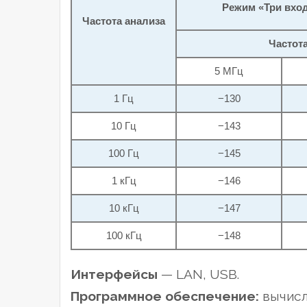
Режим «Три вход
Частота анализа
Частота
5 МГц
1 Гц
−130
10 Гц
−143
100 Гц
−145
1 кГц
−146
10 кГц
−147
100 кГц
−148
Интерфейсы
— LAN, USB.
Программное обеспечение:
вычисл