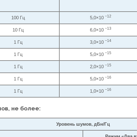
−12
100 Гц
5,0×10
−13
10 Гц
6,0×10
−14
1 Гц
3,0×10
−15
1 Гц
5,0×10
−15
1 Гц
2,0×10
−16
1 Гц
5,0×10
−16
1 Гц
1,0×10
ов, не более:
Уровень шумов, дБн/Гц
Режим «Два в