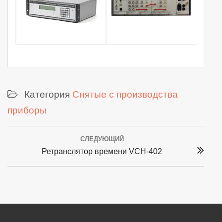
Категория
Снятые с производства
приборы
Post
СЛЕДУЮЩИЙ
navigation
Next
Ретранслятор времени VCH-402
post: