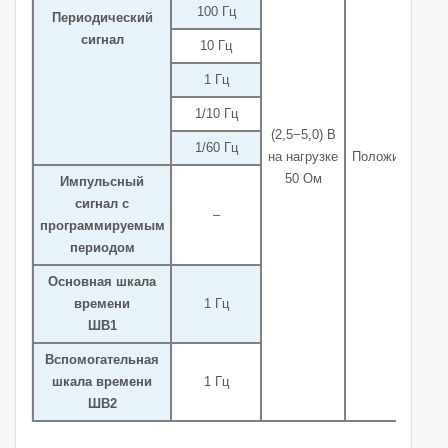
100 Гц
Периодический
сигнал
10 Гц
1 Гц
1/10 Гц
(2,5−5,0) В
1/60 Гц
на нагрузке
Положительная
50 Ом
Импульсный
сигнал с
–
программируемым
периодом
Основная шкала
времени
1 Гц
ШВ1
Вспомогательная
шкала времени
1 Гц
ШВ2