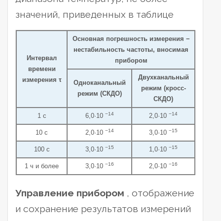
значений, приведенных в таблице
Основная погрешность измерения −
нестабильность частоты, вносимая
Интервал
прибором
времени
Двухканальный
измерения τ
Одноканальный
режим (кросс-
режим (СКДО)
СКДО)
−14
−14
1 с
6,0·10
2,0·10
−14
−15
10 с
2,0·10
3,0·10
−15
−15
100 с
3,0·10
1,0·10
−16
−16
1 ч и более
3,0·10
2,0·10
Управление прибором
, отображение
и сохранение результатов измерений