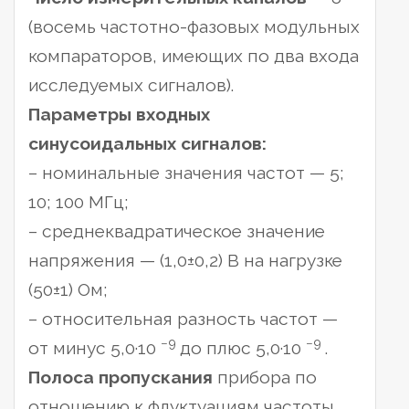
(восемь частотно-фазовых модульных
компараторов, имеющих по два входа
исследуемых сигналов).
Параметры входных
синусоидальных сигналов:
– номинальные значения частот — 5;
10; 100 МГц;
– среднеквадратическое значение
напряжения — (1,0±0,2) В на нагрузке
(50±1) Ом;
– относительная разность частот —
−9
−9
от минус 5,0·10
до плюс 5,0·10
.
Полоса пропускания
прибора по
отношению к флуктуациям частоты