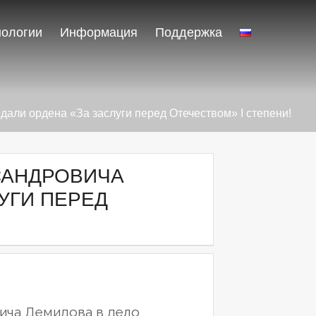
нологии
Информация
Поддержка
ли ордена «За заслуги перед Отечеством» I степени!
САНДРОВИЧА
УГИ ПЕРЕД
ича Демидова в дело