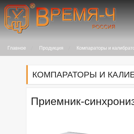
Skip
to
content
Время-Ч
Главное
Продукция
Компараторы и калибрат
КОМПАРАТОРЫ И КАЛИ
Приемник-синхрони