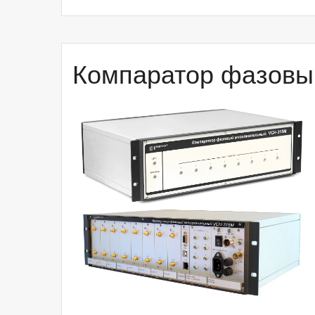
фазовый
многоканальный
Ч7-
Компаратор фазовы
315”