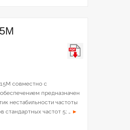
15M
15M совместно с
обеспечением предназначен
тик нестабильности частоты
“Компаратор
в стандартных частот 5; …
►
фазовый
многоканальный