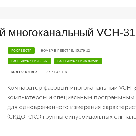
й многоканальный VCH-3
РОСРЕЕСТР
НОМЕР В РЕЕСТРЕ: 85279-22
ГИСП ЯКУР.411146.042
ГИСП ЯКУР.411146.042-01
КОД ПО ОКПД 2
26.51.43.115.
Компаратор фазовый многоканальный VCH-3
компьютером и специальным программным 
для одновременного измерения характерис
(СКДО, СКО) группы синусоидальных сигнало