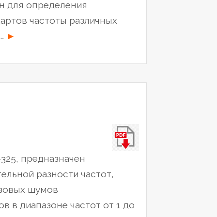
н для определения
дартов частоты различных
“Калибратор
.…
►
частотный
VCH-
313”
325, предназначен
ельной разности частот,
азовых шумов
в в диапазоне частот от 1 до