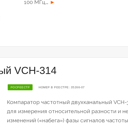
“Компаратор-
100 МГц.…
►
анализатор
фазовый
VCH-
325”
ный VCH-314
РОСРЕЕСТР
НОМЕР В РЕЕСТРЕ: 35266-07
Компаратор частотный двухканальный VCH-3
для измерения относительной разности и не
изменений («набега») фазы сигналов частоты